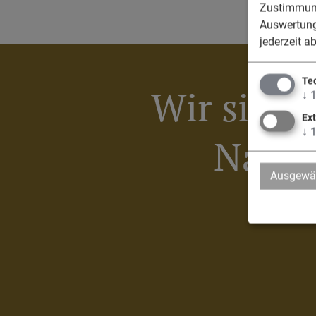
Zustimmung
Auswertung
jederzeit a
Te
Wir sind 
↓
Ex
↓
Nassen
Ausgewäh