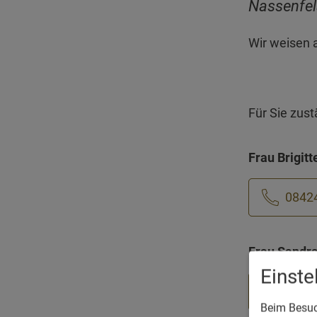
Nassenfel
Wir weisen 
Für Sie zust
Frau Brigitt
0842
Frau Sandra
Einst
0842
Beim Besuch