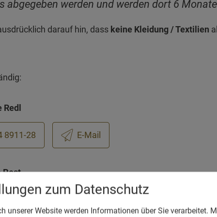
s abgegeben werden und werden dort 6 Monate
ausdrücklich darauf hin, dass
keine Kleidung / Textilien
a
ändig:
e Redl
4 8911-28
E-Mail
 Pest
ellungen zum Datenschutz
4 8911-20
E-Mail
 unserer Website werden Informationen über Sie verarbeitet. Mi