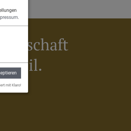
n
ellungen
pressum
.
meinschaft
Egweil.
zeptieren
ert mit Klaro!