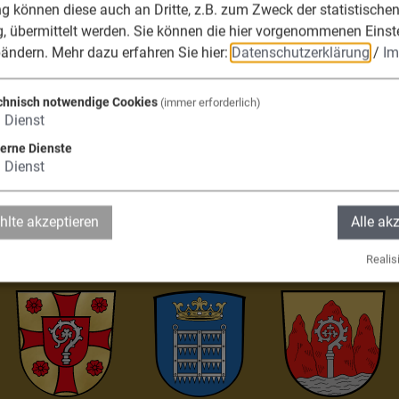
 können diese auch an Dritte, z.B. zum Zweck der statistische
, übermittelt werden. Sie können die hier vorgenommenen Einst
bändern.
Mehr dazu erfahren Sie hier:
Datenschutzerklärung
/
Im
chnisch notwendige Cookies
(immer erforderlich)
die Verwaltungsge
1
Dienst
terne Dienste
1
Dienst
fels, Adelschlag, 
lte akzeptieren
Alle ak
Realisi