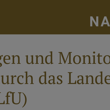
en und Monito
durch das Land
LfU)