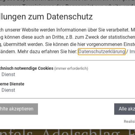
e genaue Terminierung des Begangs ist aus arbeits- und 
ellungen zum Datenschutz
gen haben keinerlei Konsequenzen für die Grundeigent
einträchtigungen der Flurstücke. Zuständig für Kartier
 unserer Website werden Informationen über Sie verarbeitet. Mi
erische Landesamt für Umwelt. Für Wald-Lebensraumtype
 können diese auch an Dritte, z.B. zum Zweck der statistische
lt für Wald und Forstwirtschaft zuständig.
, übermittelt werden. Sie können die hier vorgenommenen Einst
bändern.
Mehr dazu erfahren Sie hier:
Datenschutzerklärung
/
Im
 Auskünfte steht Ihnen Ihre untere Naturschutzbehörde 
Stadt zur Verfügung.
chnisch notwendige Cookies
(immer erforderlich)
1
Dienst
terne Dienste
1
Dienst
die Verwaltungsge
lte akzeptieren
Alle ak
Realisi
fels, Adelschlag, 