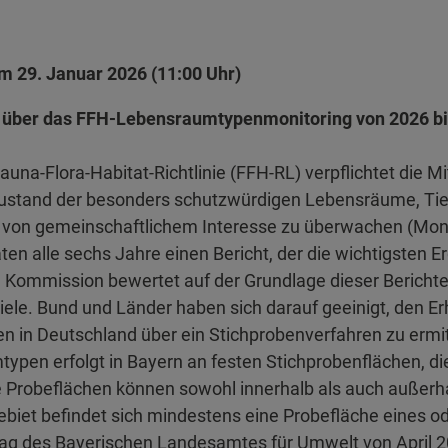
 29. Januar 2026 (11:00 Uhr)
 über das
FFH-Lebensraumtypenmonitoring
von 2026 b
Fauna-Flora-Habitat-Richtlinie (FFH-RL) verpflichtet die 
ustand der besonders schutzwürdigen Lebensräume, Tier-
 von gemeinschaftlichem Interesse zu überwachen (Monit
ten alle sechs Jahre einen Bericht, der die wichtigsten E
Kommission bewertet auf der Grundlage dieser Berichte d
iele. Bund und Länder haben sich darauf geeinigt, den E
en in Deutschland über ein Stichprobenverfahren zu ermi
ypen erfolgt in Bayern an festen Stichprobenflächen, di
 Probeflächen können sowohl innerhalb als auch außerh
ebiet befindet sich mindestens eine Probefläche eines 
trag des Bayerischen Landesamtes für Umwelt von April 