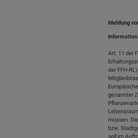
Meldung vom
Information
Art. 11 der 
Erhaltungsz
der FFH-RL)
Mitgliedstaa
Europäische 
genannter Z
Pflanzenart
Lebensraumt
müssen. Die
bzw. Stadtg
soll im Auf