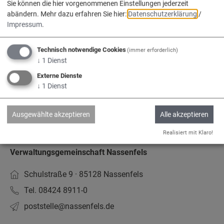
Sie können die hier vorgenommenen Einstellungen jederzeit
abändern.
Mehr dazu erfahren Sie hier:
Datenschutzerklärung
/
Impressum
Impressum
.
Datenschutz
Barrierefreiheit
Technisch notwendige Cookies
(immer erforderlich)
↓
1
Dienst
www.vg-nassenfels.de
Externe Dienste
Bürgerservice-Portal
↓
1
Dienst
Ausgewählte akzeptieren
Alle akzeptieren
Kontakt
Realisiert mit Klaro!
Verwaltungsgemeinschaft Nassenfels
Schulstraße 9 · 85128 Nassenfels
Tel. 08424 8911-0
poststelle­@nassenfels.de