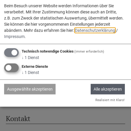
Beim Besuch unserer Website werden Informationen über Sie
verarbeitet. Mit Ihrer Zustimmung können diese auch an Dritte,
z.B. zum Zweck der statistischen Auswertung, übermittelt werden.
Sie können die hier vorgenommenen Einstellungen jederzeit
Service
abändern.
Mehr dazu erfahren Sie hier:
Datenschutzerklärung
/
Impressum
.
Kontakt & Öffnungszeiten
Technisch notwendige Cookies
(immer erforderlich)
Impressum
↓
1
Dienst
Datenschutz
Externe Dienste
↓
1
Dienst
Barrierefreiheit
www.vg-nassenfels.de
Ausgewählte akzeptieren
Alle akzeptieren
Bürgerservice-Portal
Realisiert mit Klaro!
Kontakt