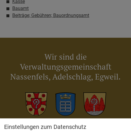
Kasse
Bauamt
Beiträge; Gebühren; Bauordnungsamt
Wir sind die
Verwaltungsgemeinschaft
Nassenfels, Adelschlag, Egweil.
Adelschlag
Egweil
Nassenfels
Einstellungen zum Datenschutz