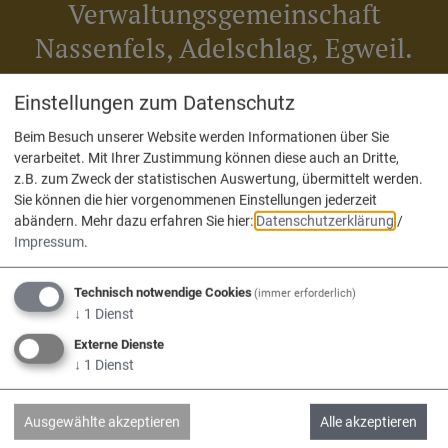
Verwaltungsgemeinschaft
Nassenfels, Adelschlag, Egweil.
Einstellungen zum Datenschutz
Beim Besuch unserer Website werden Informationen über Sie
verarbeitet. Mit Ihrer Zustimmung können diese auch an Dritte,
z.B. zum Zweck der statistischen Auswertung, übermittelt werden.
Sie können die hier vorgenommenen Einstellungen jederzeit
Adelschlag
Egweil
Nassenfels
abändern.
Mehr dazu erfahren Sie hier:
Datenschutzerklärung
/
Impressum
.
Technisch notwendige Cookies
(immer erforderlich)
↓
1
Dienst
Service
Externe Dienste
↓
1
Dienst
Kontakt & Öffnungszeiten
Impressum
Ausgewählte akzeptieren
Alle akzeptieren