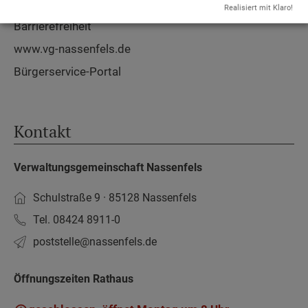
Datenschutz
Realisiert mit Klaro!
Barrierefreiheit
www.vg-nassenfels.de
Bürgerservice-Portal
Kontakt
Verwaltungsgemeinschaft Nassenfels
Schulstraße 9 · 85128 Nassenfels
Tel. 08424 8911-0
poststelle­@nassenfels.de
Öffnungszeiten Rathaus