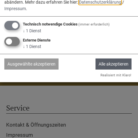
abändern.
Mehr dazu erfahren Sie hier:
Datenschutzerklärung
/
Verwaltungsgemeinschaft
Impressum
.
Nassenfels, Adelschlag, Egweil.
Technisch notwendige Cookies
(immer erforderlich)
↓
1
Dienst
Externe Dienste
↓
1
Dienst
Ausgewählte akzeptieren
Alle akzeptieren
Adelschlag
Egweil
Nassenfels
Realisiert mit Klaro!
Service
Kontakt & Öffnungszeiten
Impressum