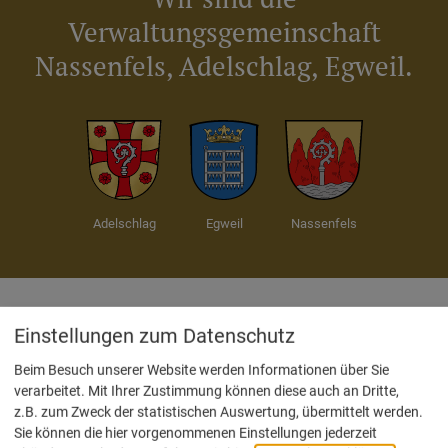
Verwaltungsgemeinschaft
Nassenfels, Adelschlag, Egweil.
Adelschlag
Egweil
Nassenfels
Einstellungen zum Datenschutz
Service
Beim Besuch unserer Website werden Informationen über Sie
verarbeitet. Mit Ihrer Zustimmung können diese auch an Dritte,
Kontakt & Öffnungszeiten
z.B. zum Zweck der statistischen Auswertung, übermittelt werden.
Sie können die hier vorgenommenen Einstellungen jederzeit
Impressum