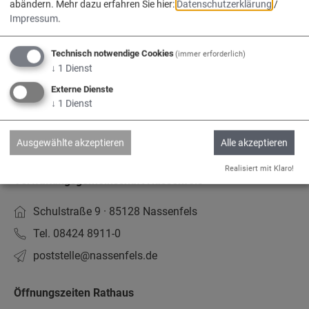
abändern.
Mehr dazu erfahren Sie hier:
Datenschutzerklärung
/
Datenschutz
Impressum
.
Barrierefreiheit
Technisch notwendige Cookies
(immer erforderlich)
www.vg-nassenfels.de
↓
1
Dienst
Bürgerservice-Portal
Externe Dienste
↓
1
Dienst
Kontakt
Ausgewählte akzeptieren
Alle akzeptieren
Realisiert mit Klaro!
Verwaltungsgemeinschaft Nassenfels
Schulstraße 9 · 85128 Nassenfels
Tel. 08424 8911-0
poststelle­@nassenfels.de
Öffnungszeiten Rathaus