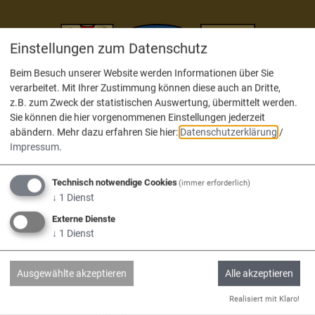
Einstellungen zum Datenschutz
Beim Besuch unserer Website werden Informationen über Sie
verarbeitet. Mit Ihrer Zustimmung können diese auch an Dritte,
Adelschlag
Egweil
Nassenfels
z.B. zum Zweck der statistischen Auswertung, übermittelt werden.
Sie können die hier vorgenommenen Einstellungen jederzeit
abändern.
Mehr dazu erfahren Sie hier:
Datenschutzerklärung
/
Impressum
.
Service
Technisch notwendige Cookies
(immer erforderlich)
↓
1
Dienst
Externe Dienste
Kontakt & Öffnungszeiten
↓
1
Dienst
Impressum
Datenschutz
Ausgewählte akzeptieren
Alle akzeptieren
Barrierefreiheit
Realisiert mit Klaro!