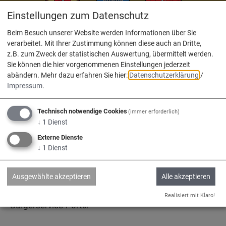
Einstellungen zum Datenschutz
Adelschlag
Egweil
Nassenfels
Beim Besuch unserer Website werden Informationen über Sie
verarbeitet. Mit Ihrer Zustimmung können diese auch an Dritte,
z.B. zum Zweck der statistischen Auswertung, übermittelt werden.
Sie können die hier vorgenommenen Einstellungen jederzeit
abändern.
Mehr dazu erfahren Sie hier:
Datenschutzerklärung
/
Impressum
.
Service
Technisch notwendige Cookies
(immer erforderlich)
Kontakt & Öffnungszeiten
↓
1
Dienst
Externe Dienste
Impressum
↓
1
Dienst
Datenschutz
Barrierefreiheit
Ausgewählte akzeptieren
Alle akzeptieren
www.vg-nassenfels.de
Realisiert mit Klaro!
Bürgerservice-Portal