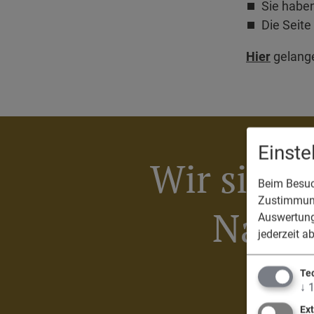
Sie haben
Die Seite 
Hier
gelange
Einst
Wir sind 
Beim Besuch
Zustimmung
Nassen
Auswertung
jederzeit a
Te
↓
Ex