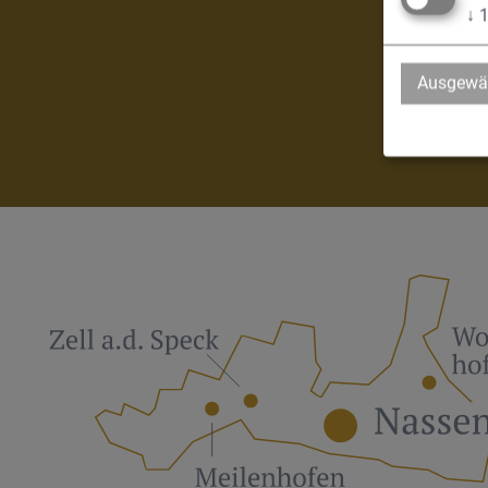
↓
Ausgewäh