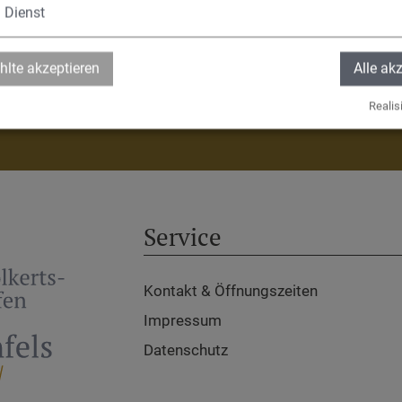
1
Dienst
lte akzeptieren
Alle ak
Realisi
Adelschlag
Egweil
Nassenfels
Service
Kontakt & Öffnungszeiten
Impressum
Datenschutz