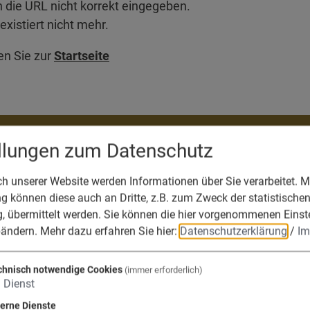
 die URL nicht korrekt eingegeben.
existiert nicht mehr.
n Sie zur
Startseite
ellungen zum Datenschutz
die Verwaltungsge
 unserer Website werden Informationen über Sie verarbeitet. Mi
 können diese auch an Dritte, z.B. zum Zweck der statistische
fels, Adelschlag, 
, übermittelt werden. Sie können die hier vorgenommenen Einst
bändern.
Mehr dazu erfahren Sie hier:
Datenschutzerklärung
/
Im
chnisch notwendige Cookies
(immer erforderlich)
1
Dienst
terne Dienste