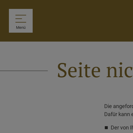
Menü
Seite ni
Die angefor
Dafür kann e
Der von I