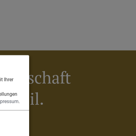
meinschaft
t Ihrer
n
Egweil.
ellungen
pressum
.