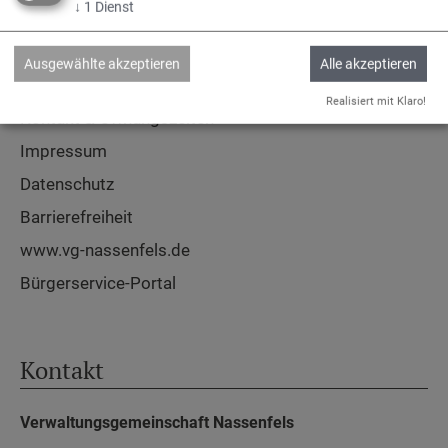
↓
1
Dienst
Service
Ausgewählte akzeptieren
Alle akzeptieren
Realisiert mit Klaro!
Kontakt & Öffnungszeiten
Impressum
Datenschutz
Barrierefreiheit
www.vg-nassenfels.de
Bürgerservice-Portal
Kontakt
Verwaltungsgemeinschaft Nassenfels