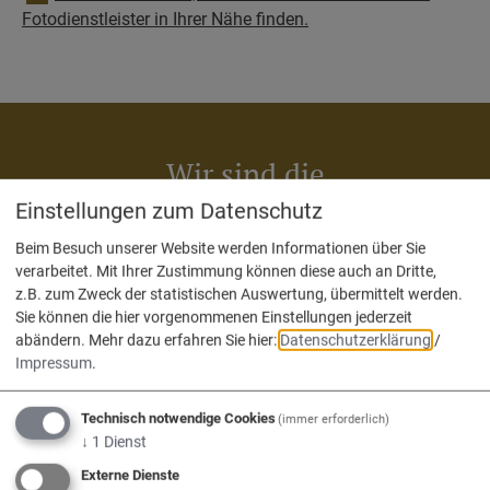
Fotodienstleister in Ihrer Nähe finden.
Wir sind die
Verwaltungsgemeinschaft
Einstellungen zum Datenschutz
Nassenfels, Adelschlag, Egweil.
Beim Besuch unserer Website werden Informationen über Sie
verarbeitet. Mit Ihrer Zustimmung können diese auch an Dritte,
z.B. zum Zweck der statistischen Auswertung, übermittelt werden.
Sie können die hier vorgenommenen Einstellungen jederzeit
abändern.
Mehr dazu erfahren Sie hier:
Datenschutzerklärung
/
Impressum
.
Technisch notwendige Cookies
Adelschlag
Egweil
Nassenfels
(immer erforderlich)
↓
1
Dienst
Externe Dienste