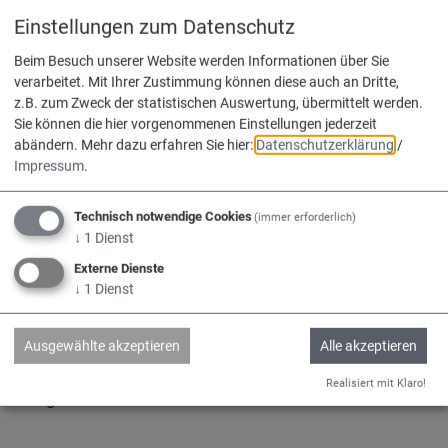
Einstellungen zum Datenschutz
Adelschlag
Egweil
Nassenfels
Beim Besuch unserer Website werden Informationen über Sie
verarbeitet. Mit Ihrer Zustimmung können diese auch an Dritte,
z.B. zum Zweck der statistischen Auswertung, übermittelt werden.
Sie können die hier vorgenommenen Einstellungen jederzeit
abändern.
Mehr dazu erfahren Sie hier:
Datenschutzerklärung
/
Impressum
.
Service
Technisch notwendige Cookies
(immer erforderlich)
Kontakt & Öffnungszeiten
↓
1
Dienst
Impressum
Externe Dienste
↓
1
Dienst
Datenschutz
Barrierefreiheit
Ausgewählte akzeptieren
Alle akzeptieren
www.vg-nassenfels.de
Realisiert mit Klaro!
Bürgerservice-Portal