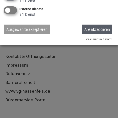
↓
1
Dienst
Adelschlag
Egweil
Nassenfels
Externe Dienste
↓
1
Dienst
Ausgewählte akzeptieren
Alle akzeptieren
Realisiert mit Klaro!
Service
Kontakt & Öffnungszeiten
Impressum
Datenschutz
Barrierefreiheit
www.vg-nassenfels.de
Bürgerservice-Portal