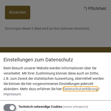
*) Pflichtfeld
Absenden
Eine Kopie dieser E-Mail wird an Ihre Adresse verschickt.
Einstellungen zum Datenschutz
Wir sind die
Beim Besuch unserer Website werden Informationen über Sie
Verwaltungsgemeinschaft
verarbeitet. Mit Ihrer Zustimmung können diese auch an Dritte,
Nassenfels, Adelschlag, Egweil.
z.B. zum Zweck der statistischen Auswertung, übermittelt werden.
Sie können die hier vorgenommenen Einstellungen jederzeit
abändern.
Mehr dazu erfahren Sie hier:
Datenschutzerklärung
/
Impressum
.
Technisch notwendige Cookies
(immer erforderlich)