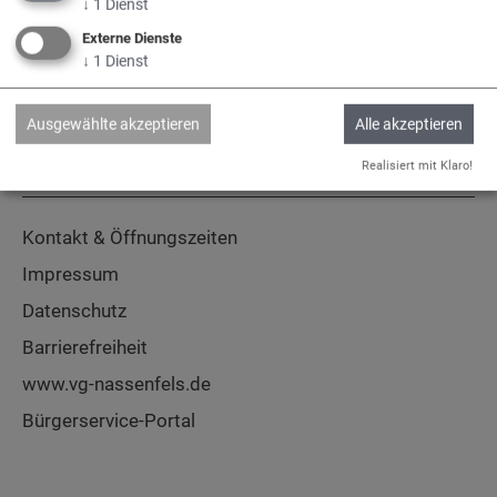
↓
1
Dienst
Adelschlag
Egweil
Nassenfels
Externe Dienste
↓
1
Dienst
Ausgewählte akzeptieren
Alle akzeptieren
Realisiert mit Klaro!
Service
Kontakt & Öffnungszeiten
Impressum
Datenschutz
Barrierefreiheit
www.vg-nassenfels.de
Bürgerservice-Portal