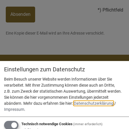
*) Pflichtfeld
Absenden
Eine Kopie dieser E-Mail wird an Ihre Adresse verschickt.
Einstellungen zum Datenschutz
Wir sind die
Beim Besuch unserer Website werden Informationen über Sie
Verwaltungsgemeinschaft
verarbeitet. Mit Ihrer Zustimmung können diese auch an Dritte,
Nassenfels, Adelschlag, Egweil.
z.B. zum Zweck der statistischen Auswertung, übermittelt werden.
Sie können die hier vorgenommenen Einstellungen jederzeit
abändern.
Mehr dazu erfahren Sie hier:
Datenschutzerklärung
/
Impressum
.
Technisch notwendige Cookies
(immer erforderlich)