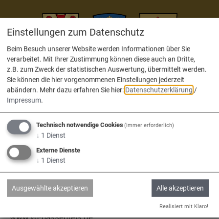
Einstellungen zum Datenschutz
Beim Besuch unserer Website werden Informationen über Sie
verarbeitet. Mit Ihrer Zustimmung können diese auch an Dritte,
Adelschlag
Egweil
Nassenfels
z.B. zum Zweck der statistischen Auswertung, übermittelt werden.
Sie können die hier vorgenommenen Einstellungen jederzeit
abändern.
Mehr dazu erfahren Sie hier:
Datenschutzerklärung
/
Impressum
.
Service
Technisch notwendige Cookies
(immer erforderlich)
↓
1
Dienst
Externe Dienste
Kontakt & Öffnungszeiten
↓
1
Dienst
Impressum
Datenschutz
Ausgewählte akzeptieren
Alle akzeptieren
Barrierefreiheit
Realisiert mit Klaro!
www.vg-nassenfels.de