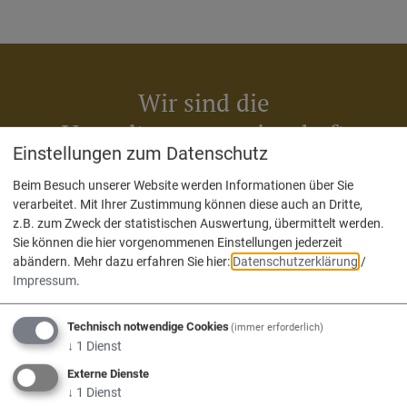
Wir sind die
Verwaltungsgemeinschaft
Einstellungen zum Datenschutz
Nassenfels, Adelschlag, Egweil.
Beim Besuch unserer Website werden Informationen über Sie
verarbeitet. Mit Ihrer Zustimmung können diese auch an Dritte,
z.B. zum Zweck der statistischen Auswertung, übermittelt werden.
Sie können die hier vorgenommenen Einstellungen jederzeit
abändern.
Mehr dazu erfahren Sie hier:
Datenschutzerklärung
/
Impressum
.
Adelschlag
Egweil
Nassenfels
Technisch notwendige Cookies
(immer erforderlich)
↓
1
Dienst
Externe Dienste
↓
1
Dienst