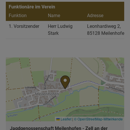
Funktionäre im Verein
Funktion
Name
Adresse
E
1. Vorsitzender
Herr Ludwig
Leonhardiweg 2,
Stark
85128 Meilenhofen
Leaflet
|
© OpenStreetMap-Mitwirkende
Jagdgenossenschaft Meilenhofen - Zell an der