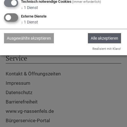
Technisch notwendige Cookies
(immer erforderlich)
↓
1
Dienst
Externe Dienste
↓
1
Dienst
Adelschlag
Egweil
Nassenfels
Ausgewählte akzeptieren
Alle akzeptieren
Realisiert mit Klaro!
Service
Kontakt & Öffnungszeiten
Impressum
Datenschutz
Barrierefreiheit
www.vg-nassenfels.de
Bürgerservice-Portal