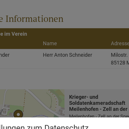
e Informationen
e im Verein
Name
Adress
ender
Herr Anton Schneider
Milostr.
85128 
Krieger- und
Soldatenkameradschaft
Meilenhofen - Zell an der
Meilenhofen - Zell an der Spe
Straße 1
ellungen zum Datenschutz