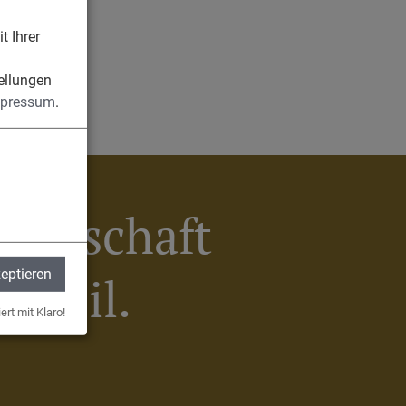
t Ihrer
n
ellungen
pressum
.
meinschaft
zeptieren
Egweil.
ert mit Klaro!