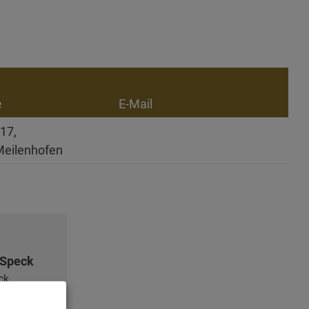
e
E-Mail
 17,
Meilenhofen
 Speck
ck