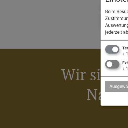
Beim Besuch
Zustimmung
Auswertung
jederzeit a
Te
↓
Ex
Wir sind 
↓
Ausgewäh
Nassen