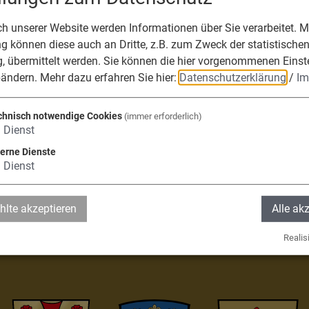
85128 Nassenfels
 unserer Website werden Informationen über Sie verarbeitet. Mi
08424 0
 können diese auch an Dritte, z.B. zum Zweck der statistische
, übermittelt werden. Sie können die hier vorgenommenen Einst
Leaflet
|
© OpenStreetMap-Mitwirkende
bändern.
Mehr dazu erfahren Sie hier:
Datenschutzerklärung
/
Im
chnisch notwendige Cookies
(immer erforderlich)
1
Dienst
terne Dienste
die Verwaltungsge
1
Dienst
lte akzeptieren
Alle ak
fels, Adelschlag, 
Realisi