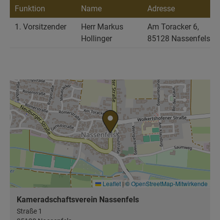
Funktion
Name
Adresse
E
1. Vorsitzender
Herr Markus
Am Toracker 6,
Hollinger
85128 Nassenfels
Leaflet
|
© OpenStreetMap-Mitwirkende
Kameradschaftsverein Nassenfels
Straße 1