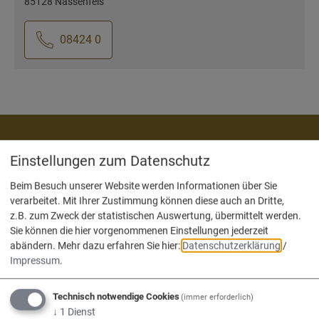
85128 Nassenfels
08424 0
Wir sind die
Einstellungen zum Datenschutz
Verwaltungsgemeinschaft
Beim Besuch unserer Website werden Informationen über Sie
verarbeitet. Mit Ihrer Zustimmung können diese auch an Dritte,
Nassenfels, Adelschlag, Egweil.
z.B. zum Zweck der statistischen Auswertung, übermittelt werden.
Sie können die hier vorgenommenen Einstellungen jederzeit
abändern.
Mehr dazu erfahren Sie hier:
Datenschutzerklärung
/
Impressum
.
Technisch notwendige Cookies
(immer erforderlich)
↓
1
Dienst