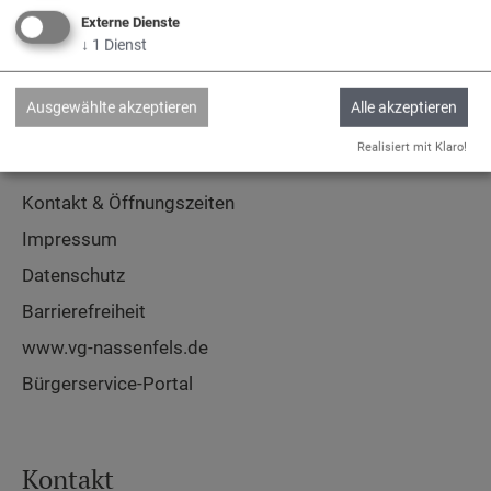
Adelschlag
Egweil
Nassenfels
Externe Dienste
↓
1
Dienst
Ausgewählte akzeptieren
Alle akzeptieren
Service
Realisiert mit Klaro!
Kontakt & Öffnungszeiten
Impressum
Datenschutz
Barrierefreiheit
www.vg-nassenfels.de
Bürgerservice-Portal
Kontakt