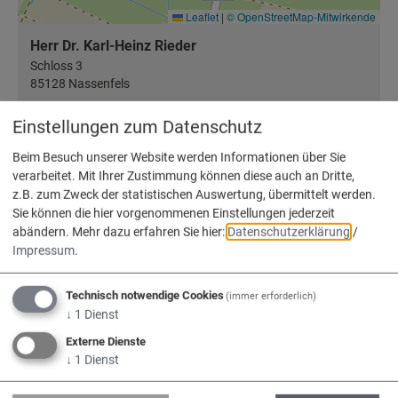
Leaflet
|
© OpenStreetMap-Mitwirkende
Herr Dr. Karl-Heinz Rieder
Schloss 3
85128 Nassenfels
Einstellungen zum Datenschutz
Beim Besuch unserer Website werden Informationen über Sie
Info-Adresse
verarbeitet. Mit Ihrer Zustimmung können diese auch an Dritte,
z.B. zum Zweck der statistischen Auswertung, übermittelt werden.
Verein für Heimatpflege im Schuttergäu
Sie können die hier vorgenommenen Einstellungen jederzeit
Herr Dr. Karl Heinz Rieder
abändern.
Mehr dazu erfahren Sie hier:
Datenschutzerklärung
/
Am Brühl 16
Impressum
.
85110 Kipfenberg
Technisch notwendige Cookies
(immer erforderlich)
0170 4358172
↓
1
Dienst
Externe Dienste
↓
1
Dienst