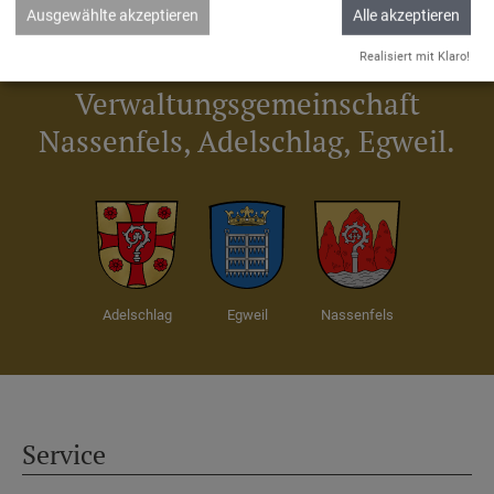
Ausgewählte akzeptieren
Alle akzeptieren
Wir sind die
Realisiert mit Klaro!
Verwaltungsgemeinschaft
Nassenfels, Adelschlag, Egweil.
Adelschlag
Egweil
Nassenfels
Service