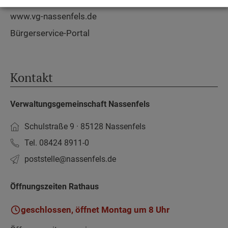
www.vg-nassenfels.de
Bürgerservice-Portal
Kontakt
Verwaltungsgemeinschaft Nassenfels
Schulstraße 9 · 85128 Nassenfels
Tel. 08424 8911-0
poststelle­@nassenfels.de
Öffnungszeiten Rathaus
geschlossen, öffnet Montag um 8 Uhr