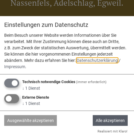
Nassenfels, Adelschlag, Egweil.
Einstellungen zum Datenschutz
Beim Besuch unserer Website werden Informationen über Sie
verarbeitet. Mit Ihrer Zustimmung können diese auch an Dritte,
z.B. zum Zweck der statistischen Auswertung, übermittelt werden.
Adelschlag
Egweil
Nassenfels
Sie können die hier vorgenommenen Einstellungen jederzeit
abändern.
Mehr dazu erfahren Sie hier:
Datenschutzerklärung
/
Impressum
.
Technisch notwendige Cookies
(immer erforderlich)
Service
↓
1
Dienst
Externe Dienste
↓
1
Dienst
Kontakt & Öffnungszeiten
Impressum
Ausgewählte akzeptieren
Alle akzeptieren
Datenschutz
Realisiert mit Klaro!
Barrierefreiheit