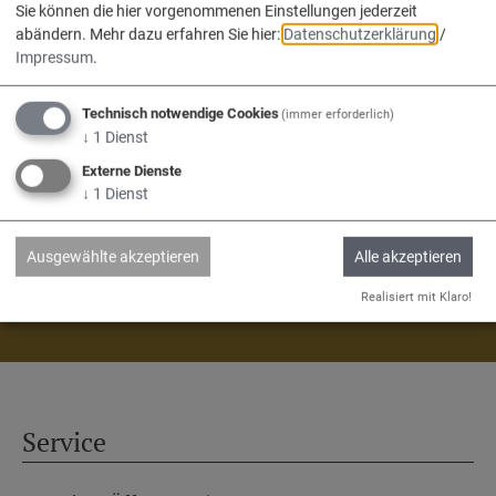
Sie können die hier vorgenommenen Einstellungen jederzeit
abändern.
Mehr dazu erfahren Sie hier:
Datenschutzerklärung
/
Wir sind die
Impressum
.
Verwaltungsgemeinschaft
Technisch notwendige Cookies
(immer erforderlich)
Nassenfels, Adelschlag, Egweil.
↓
1
Dienst
Externe Dienste
↓
1
Dienst
Ausgewählte akzeptieren
Alle akzeptieren
Realisiert mit Klaro!
Adelschlag
Egweil
Nassenfels
Service