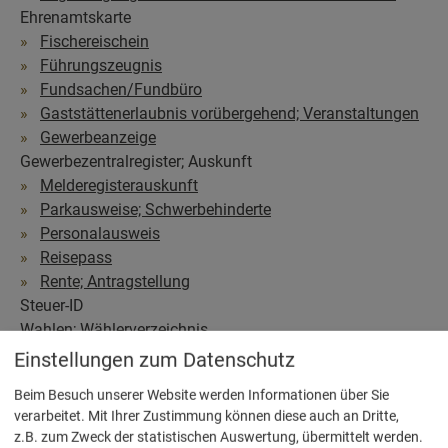
Ehrenamtskarte
Fischereischein
Führungszeugnis
Fundsachen/Fundbüro
Gaststättenerlaubnis vorübergehend; Veranstaltungen
Gewerbeanzeige
Gewerbezentralregister; Auskunft
Melderegisterauskunft
Parkausweise; Schwerbehinderte
Personalausweis
Reisepass
Rente; Antragstellung
Steuer-ID
Wahlen; Wählerverzeichnis
Zweitwohnsitz
Einstellungen zum Datenschutz
Beim Besuch unserer Website werden Informationen über Sie
verarbeitet. Mit Ihrer Zustimmung können diese auch an Dritte,
z.B. zum Zweck der statistischen Auswertung, übermittelt werden.