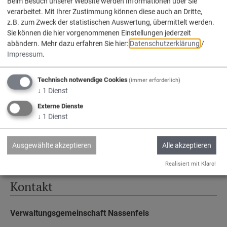
Beim Besuch unserer Website werden Informationen über Sie
verarbeitet. Mit Ihrer Zustimmung können diese auch an Dritte,
z.B. zum Zweck der statistischen Auswertung, übermittelt werden.
Service
Sie können die hier vorgenommenen Einstellungen jederzeit
abändern.
Mehr dazu erfahren Sie hier:
Datenschutzerklärung
/
Impressum
.
Kontakt & Öffnungszeiten
Impressum
Technisch notwendige Cookies
(immer erforderlich)
↓
1
Dienst
Datenschutz
Externe Dienste
Barrierefreiheit
↓
1
Dienst
www.vg-nassenfels.de
Bürgerservice-Portal
Ausgewählte akzeptieren
Alle akzeptieren
Realisiert mit Klaro!
Kontakt
Verwaltungsgemeinschaft Nassenfels